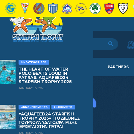
UNCATEGORIZED
HOME
TEAMS
NEWS
PARTNERS
THE HEART OF WATER
POLO BEATS LOUD IN
PATRAS: AQUAFEED24
STARFISH TROPHY 2025
JANUARY 15, 2025
ANNOUNCEMENTS
ΑΝΑΚΟΙΝΏΣΕΙΣ
«AQUAFEED24 STARFISH
TROPHY 2025» | ΤΟ ΔΙΕΘΝΈΣ
ΤΟΥΡΝΟΥΆ ΥΔΑΤΟΣΦΑΊΡΙΣΗΣ
ΈΡΧΕΤΑΙ ΣΤΗΝ ΠΆΤΡΑ!
JANUARY 15, 2025