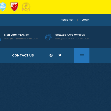
REGISTER
LOGIN
SIGN YOUR TEAM UP
COLLABORATE WITH US
INFO@STARFISHTROPHY.COM
INFO@STARFISHTROPHY.COM
CONTACT US