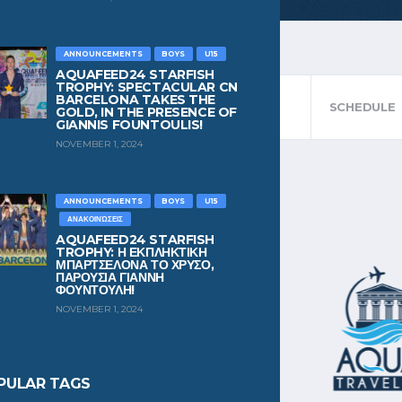
ANNOUNCEMENTS
BOYS
U15
AQUAFEED24 STARFISH
TROPHY: SPECTACULAR CN
BARCELONA TAKES THE
STANDINGS
SCHEDULE
GOLD, IN THE PRESENCE OF
GIANNIS FOUNTOULIS!
NOVEMBER 1, 2024
ANNOUNCEMENTS
BOYS
U15
ΑΝΑΚΟΙΝΏΣΕΙΣ
AQUAFEED24 STARFISH
TROPHY: Η ΕΚΠΛΗΚΤΙΚΗ
ΜΠΑΡΤΣΕΛΟΝΑ ΤΟ ΧΡΥΣΟ,
ΠΑΡΟΥΣΙΑ ΓΙΑΝΝΗ
ΦΟΥΝΤΟΥΛΗ!
NOVEMBER 1, 2024
PULAR TAGS