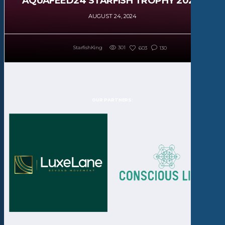
AQUAFEED24 STARFISH TROPHY 2024!
AUGUST 24, 2024
StarfishKing
301
603
130
OUR PARTNERS: