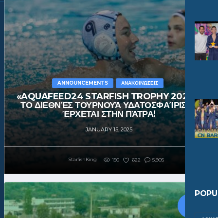
ANNOUNCEMENTS
ΑΝΑΚΟΙΝΏΣΕΙΣ
«AQUAFEED24 STARFISH TROPHY 2025» |
ΤΟ ΔΙΕΘΝΈΣ ΤΟΥΡΝΟΥΆ ΥΔΑΤΟΣΦΑΊΡΙΣΗΣ
ΈΡΧΕΤΑΙ ΣΤΗΝ ΠΆΤΡΑ!
JANUARY 15, 2025
StarfishKing
150
622
5,905
POPU