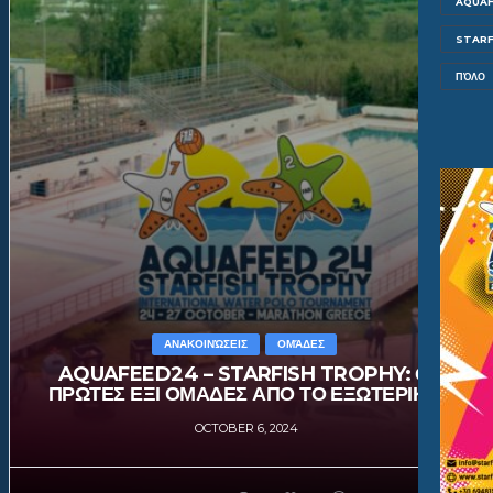
AQUAF
STARF
ΠΌΛΟ
ΑΝΑΚΟΙΝΏΣΕΙΣ
ΟΜΆΔΕΣ
AQUAFEED24 – STARFISH TROPHY: ΟΙ
ΠΡΩΤΕΣ ΕΞΙ ΟΜΑΔΕΣ ΑΠΟ ΤΟ ΕΞΩΤΕΡΙΚΟ!
OCTOBER 6, 2024