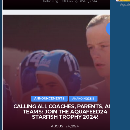
StarfishKing
646
604
144
Aquafe
ANNOUNCEMENTS
ΑΝΑΚΟΙΝΏΣΕΙΣ
CALLING ALL COACHES, PARENTS, AND
TEAMS: JOIN THE AQUAFEED24
STARFISH TROPHY 2024!
AUGUST 24, 2024