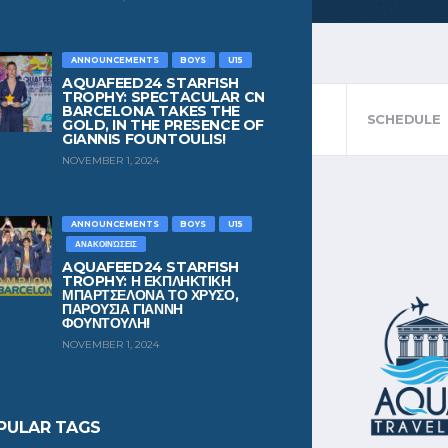
ANNOUNCEMENTS
BOYS
U15
AQUAFEED24 STARFISH
TROPHY: SPECTACULAR CN
BARCELONA TAKES THE
STANDINGS
SCHEDULE
GOLD, IN THE PRESENCE OF
GIANNIS FOUNTOULIS!
NOVEMBER 1, 2024
ANNOUNCEMENTS
BOYS
U15
ΑΝΑΚΟΙΝΏΣΕΙΣ
AQUAFEED24 STARFISH
TROPHY: Η ΕΚΠΛΗΚΤΙΚΗ
ΜΠΑΡΤΣΕΛΟΝΑ ΤΟ ΧΡΥΣΟ,
ΠΑΡΟΥΣΙΑ ΓΙΑΝΝΗ
ΦΟΥΝΤΟΥΛΗ!
NOVEMBER 1, 2024
PULAR TAGS