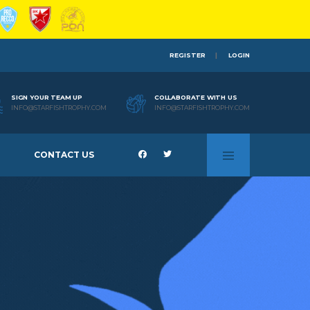
REGISTER
LOGIN
SIGN YOUR TEAM UP
COLLABORATE WITH US
INFO@STARFISHTROPHY.COM
INFO@STARFISHTROPHY.COM
CONTACT US