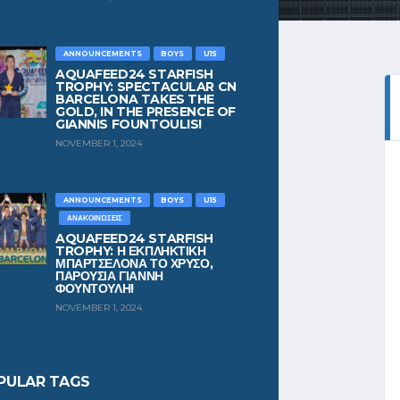
ANNOUNCEMENTS
BOYS
U15
AQUAFEED24 STARFISH
ESTED IN…
TROPHY: SPECTACULAR CN
BARCELONA TAKES THE
GOLD, IN THE PRESENCE OF
GIANNIS FOUNTOULIS!
CURRENTLY EMPTY!
NOVEMBER 1, 2024
IN STORE
ANNOUNCEMENTS
BOYS
U15
ΑΝΑΚΟΙΝΏΣΕΙΣ
AQUAFEED24 STARFISH
TROPHY: Η ΕΚΠΛΗΚΤΙΚΗ
ΜΠΑΡΤΣΕΛΟΝΑ ΤΟ ΧΡΥΣΟ,
ΠΑΡΟΥΣΙΑ ΓΙΑΝΝΗ
ΦΟΥΝΤΟΥΛΗ!
NOVEMBER 1, 2024
PULAR TAGS