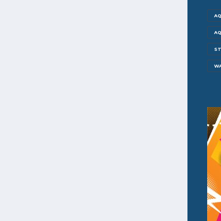
AQ
AQ
ST
W