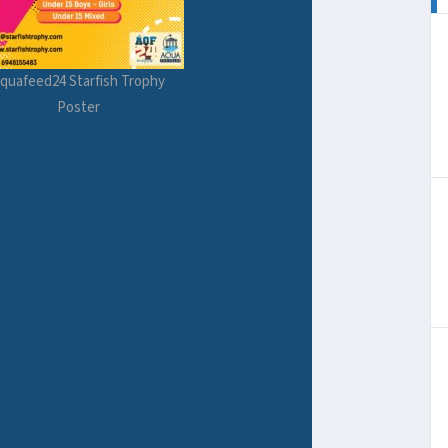
quafeed24 Starfish Trophy
Poster