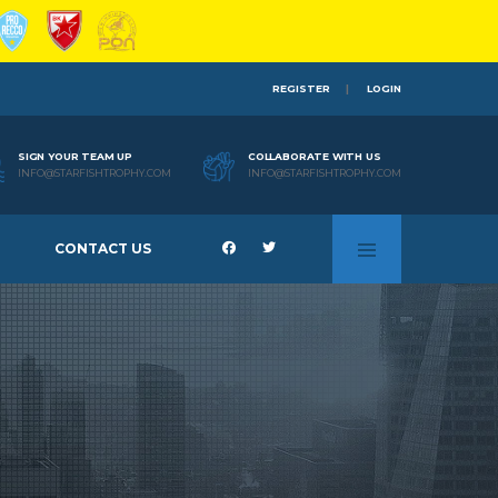
REGISTER
LOGIN
SIGN YOUR TEAM UP
COLLABORATE WITH US
INFO@STARFISHTROPHY.COM
INFO@STARFISHTROPHY.COM
CONTACT US