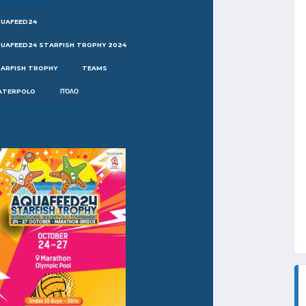
UAFEED24
UAFEED24 STARFISH TROPHY 2024
ARFISH TROPHY
TEAMS
ATERPOLO
ΠΌΛΟ